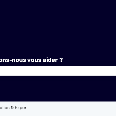
ns-nous vous aider ?
amp de recherche est vide.
ration & Export