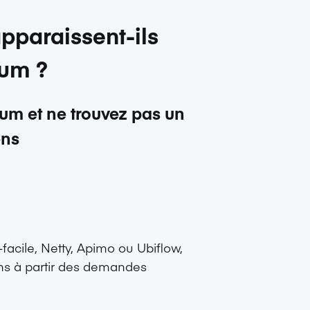
pparaissent-ils
ium ?
ium et ne trouvez pas un
ens
facile
,
Netty
,
Apimo
ou
Ubiflow
,
ens à partir des demandes