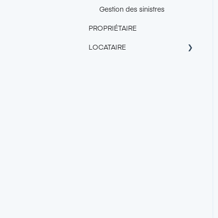
Gestion des sinistres
PROPRIÉTAIRE
LOCATAIRE
À propos de Garantme
Tarif
Obtenir la Garantie
Garantme
Trouver un logement avec le
certificat Garantme
Responsabilité