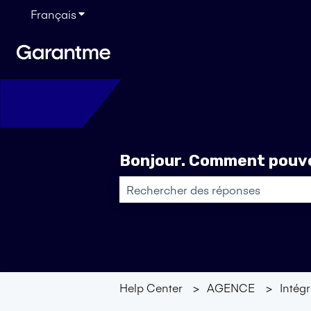
Français
Afficher le sous-menu pour les traductions
Bonjour. Comment pouvo
Il n'y a aucune suggestion car le ch
Help Center
AGENCE
Intég