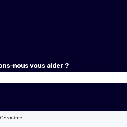
ns-nous vous aider ?
amp de recherche est vide.
e Garantme