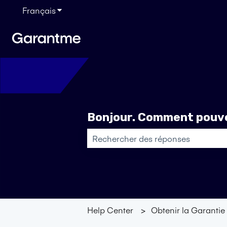
Français
Afficher le sous-menu pour les traductions
Bonjour. Comment pouvo
Il n'y a aucune suggestion car le ch
Help Center
Obtenir la Garanti