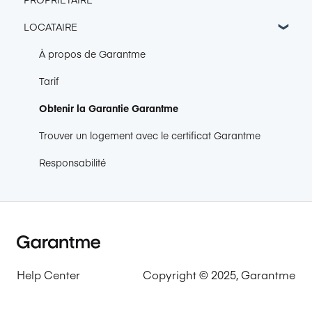
LOCATAIRE
Intégration & Export
Connexion de boîte mail
À propos de Garantme
CRM
Tarif
Gestion des dossiers
Obtenir la Garantie Garantme
1-clic GLI
Trouver un logement avec le certificat Garantme
Agenda
Responsabilité
Espace Locataire
Dégradations immobilières (GLI seulement)
Gestion des sinistres
Help Center
Copyright © 2025, Garantme