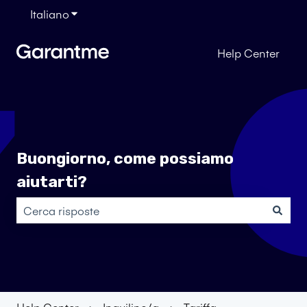
Italiano
Mostra sottomenu per le traduzioni
Help Center
Buongiorno, come possiamo
aiutarti?
Non sono presenti suggerimenti perché il campo di rice
Help Center
Inquilino/a
Tariffa