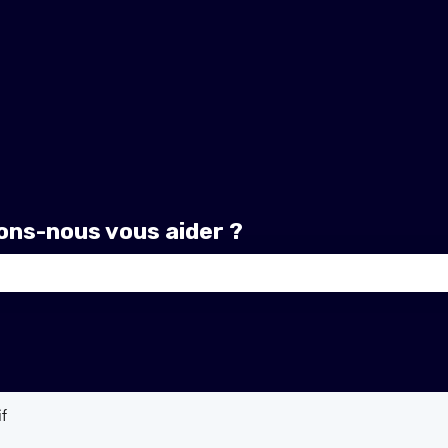
ns-nous vous aider ?
amp de recherche est vide.
if