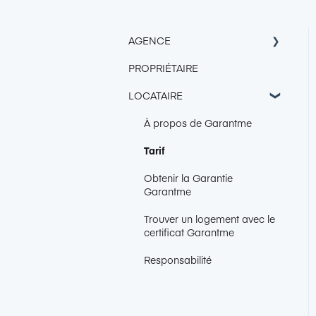
AGENCE
PROPRIÉTAIRE
Accès Console Garantme
LOCATAIRE
Intégration & Export
Connexion de boîte mail
À propos de Garantme
CRM
Tarif
Gestion des dossiers
Obtenir la Garantie
Garantme
1-clic GLI
Trouver un logement avec le
certificat Garantme
Agenda
Responsabilité
Espace Locataire
Dégradations immobilières
(GLI seulement)