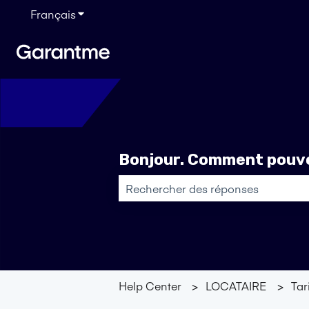
Français
Afficher le sous-menu pour les traductions
Bonjour. Comment pouvo
Il n'y a aucune suggestion car le ch
Help Center
LOCATAIRE
Tar