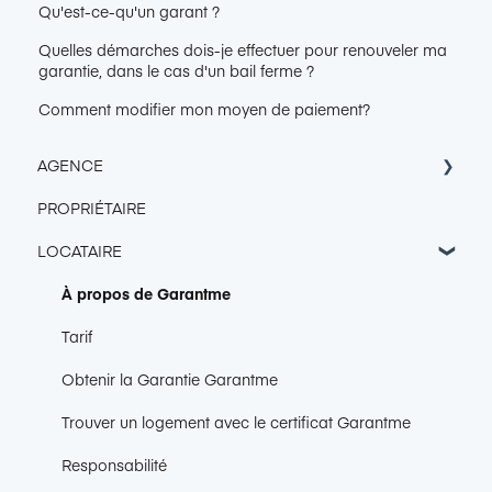
Qu'est-ce-qu'un garant ?
Quelles démarches dois-je effectuer pour renouveler ma
garantie, dans le cas d'un bail ferme ?
Comment modifier mon moyen de paiement?
AGENCE
PROPRIÉTAIRE
Accès Console Garantme
LOCATAIRE
Intégration & Export
Connexion de boîte mail
À propos de Garantme
CRM
Tarif
Gestion des dossiers
Obtenir la Garantie Garantme
1-clic GLI
Trouver un logement avec le certificat Garantme
Agenda
Responsabilité