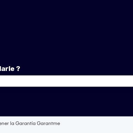
arle ?
o de búsqueda está vacío.
ener la Garantía Garantme