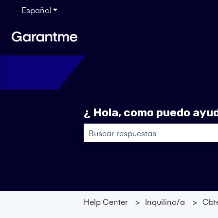
Español
Traducciones de Mostrar submenú de
¿ Hola, como puedo ayud
No hay sugerencias porque el camp
Help Center
Inquilino/a
Obt