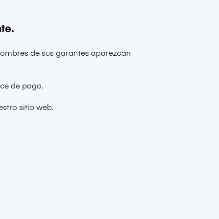
te.
s nombres de sus garantes aparezcan
ace de pago.
estro sitio web
.