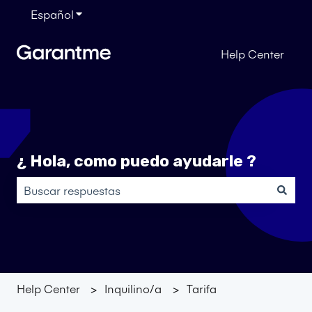
Español
Traducciones de Mostrar submenú de
Help Center
¿ Hola, como puedo ayudarle ?
No hay sugerencias porque el campo de búsqueda está
Help Center
Inquilino/a
Tarifa