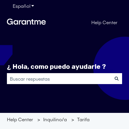
Español
Traducciones de Mostrar submenú de
Help Center
¿ Hola, como puedo ayudarle ?
No hay sugerencias porque el campo de búsqueda está
Help Center
Inquilino/a
Tarifa