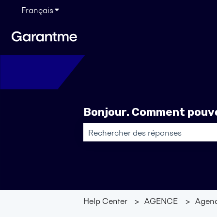
Français
Afficher le sous-menu pour les traductions
Bonjour. Comment pouvo
Il n'y a aucune suggestion car le ch
Help Center
AGENCE
Agen