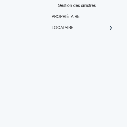
Gestion des sinistres
PROPRIÉTAIRE
LOCATAIRE
À propos de Garantme
Tarif
Obtenir la Garantie
Garantme
Trouver un logement avec le
certificat Garantme
Responsabilité