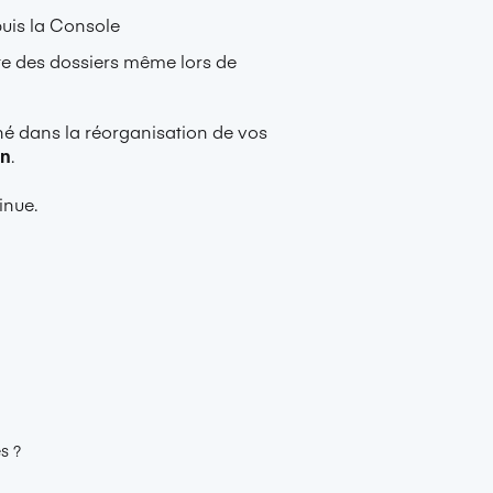
uis la Console
ecte des dossiers même lors de
é dans la réorganisation de vos
on
.
inue.
s ?