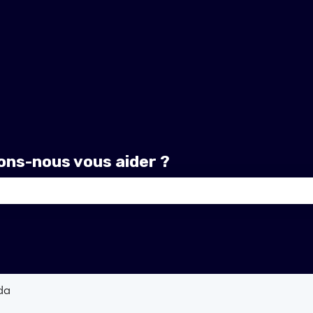
ns-nous vous aider ?
amp de recherche est vide.
da