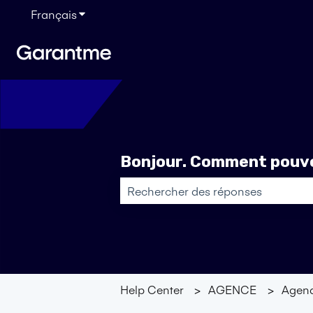
Français
Afficher le sous-menu pour les traductions
Bonjour. Comment pouvo
Il n'y a aucune suggestion car le ch
Help Center
AGENCE
Agen