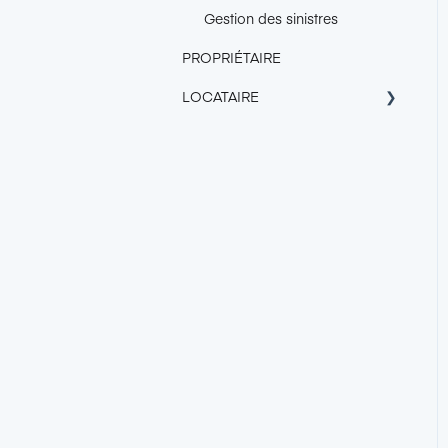
Gestion des sinistres
PROPRIÉTAIRE
LOCATAIRE
À propos de Garantme
Tarif
Obtenir la Garantie
Garantme
Trouver un logement avec le
certificat Garantme
Responsabilité