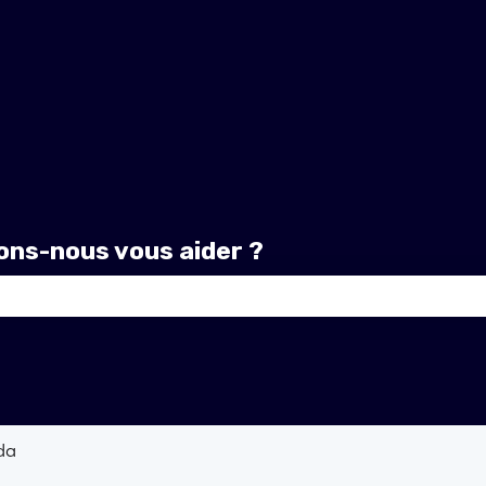
ns-nous vous aider ?
amp de recherche est vide.
da