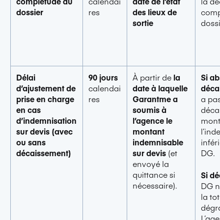
complétude du
calendai
date de l’état
la dé
dossier
res
des lieux de
comp
sortie
dossi
Délai
90 jours
À partir de
la
Si a
d’ajustement de
calendai
date à laquelle
déca
prise en charge
res
Garantme a
a pa
en cas
soumis à
déca
d’indemnisation
l’agence le
mont
sur
devis
(avec
montant
l’ind
ou sans
indemnisable
infér
décaissement)
sur devis
(et
DG.
envoyé la
quittance si
Si d
nécessaire).
DG n
la to
dégr
L’ag