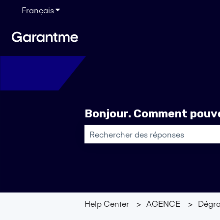
Français
Afficher le sous-menu pour les traductions
Bonjour. Comment pouvo
Il n'y a aucune suggestion car le ch
Help Center
AGENCE
Dégra