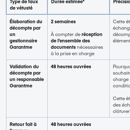
Type de taux
Durée estimée*
Précisi
de vétusté
Élaboration du
2 semaines
Cette é
décompte par
échange
un
décompt
À compter de
réception
gestionnaire
élément
de l’ensemble des
Garantme
documents
nécessaires
à la prise en charge
Validation du
48 heures ouvrées
Pourquo
décompte par
souhait
un responsable
charge 
Garantme
conditi
Cette é
des éch
clôture
Retour fait à
48 heures ouvrées