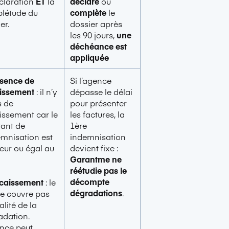
claration
ET
la
déclare
ou
létude du
complète
le
er.
dossier après
les 90 jours,
une
déchéance
est
appliquée
bsence de
Si l’agence
issement
: il n’y
dépasse le délai
s de
pour présenter
issement car le
les factures,
la
ant de
1ère
emnisation est
indemnisation
ieur ou égal au
devient fixe :
Garantme ne
réétudie pas le
décompte
écaissement
: le
dégradations
.
e couvre pas
talité de la
adation.
ence peut