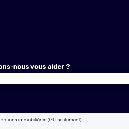
ns-nous vous aider ?
amp de recherche est vide.
dations immobilières (GLI seulement)