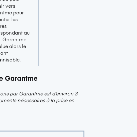
ir vers
ntme pour
nter les
res
espondant au
s. Garantme
lue alors le
ant
mnisable.
 de Garantme
tions par Garantme est d’environ 3
ments nécessaires à la prise en