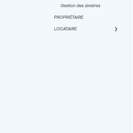
Gestion des sinistres
PROPRIÉTAIRE
LOCATAIRE
À propos de Garantme
Tarif
Obtenir la Garantie
Garantme
Trouver un logement avec le
certificat Garantme
Responsabilité