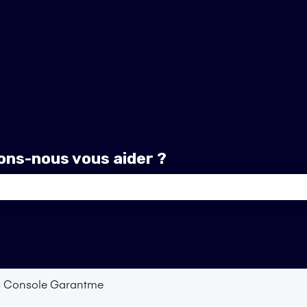
ns-nous vous aider ?
amp de recherche est vide.
 Console Garantme