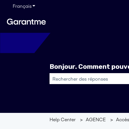
Français
Afficher le sous-menu pour les traductions
Bonjour. Comment pouvo
Il n'y a aucune suggestion car le ch
Help Center
AGENCE
Accès