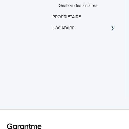
Gestion des sinistres
PROPRIÉTAIRE
LOCATAIRE
À propos de Garantme
Tarif
Obtenir la Garantie
Garantme
Trouver un logement avec le
certificat Garantme
Responsabilité