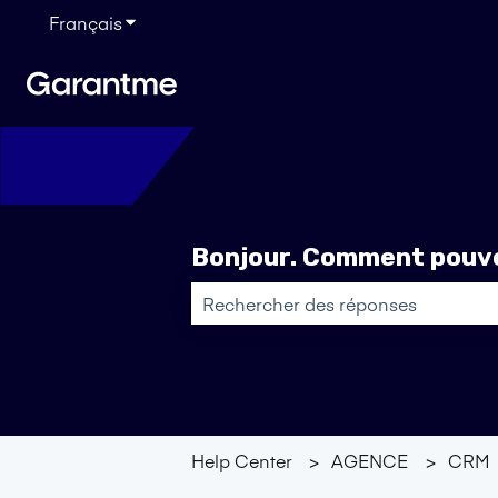
Français
Afficher le sous-menu pour les traductions
Bonjour. Comment pouvo
Il n'y a aucune suggestion car le ch
Help Center
AGENCE
CRM